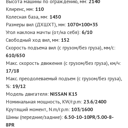
Высота машины по ограждению, мм
:
2140
Клиренс, мм
:
110
Колесная база, мм
:
1450
Размеры вил (ДXШXТ), мм
:
1070×100×35
Угол наклона мачты (от/на себя)
:
6/10
Свободный ход вил, мм
:
152
Скорость подъема вил (с грузом/без груза), мм/с
:
610/650
Макс. скорость движения (с грузом/без груза), км/ч
:
17/18
Макс. преодолеваемый подъем (с грузом/без груза),
%
:
19/12
Модель двигателя
:
NISSAN K15
Номинальная мощность, KW/r.p.m
:
23.6
/
2400
Крутящий момент, N.m/r.p.m
:
103
/
1600
Шины (передние/задние)
:
6.50-10-10PR
/
5.00-8-
8PR