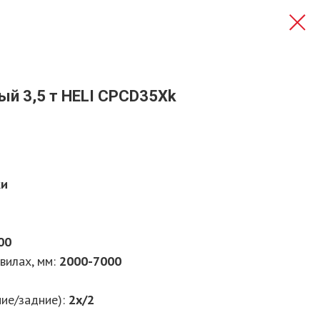
ый 3,5 т HELI CPСD35Xk
ки
00
вилах, мм:
2000-7000
ие/задние):
2х/2