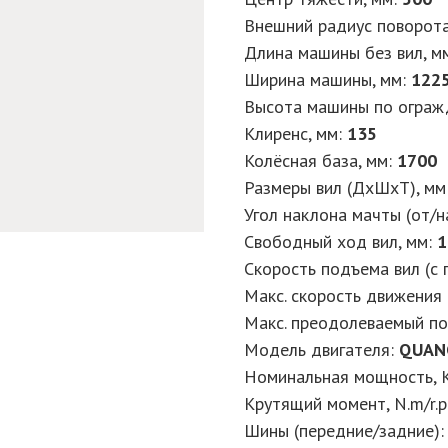
Внешний радиус поворота
Длина машины без вил, м
Ширина машины, мм:
122
Высота машины по ограж
Клиренс, мм:
135
Колёсная база, мм:
1700
Размеры вил (ДхШхТ), мм
Угол наклона мачты (от/на
Свободный ход вил, мм:
1
Скорость подъема вил (с г
Макс. скорость движения (
Макс. преодолеваемый под
Модель двигателя:
QUAN
Номинальная мощность, K
Крутящий момент, N.m/r.p
Шины (передние/задние)