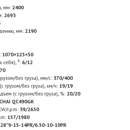
, мм:
2400
м:
2693
5
дению, мм:
2190
:
1070×125×50
 себя), ⁰:
6/12
70
рузом/без груза), мм/с:
370/400
с грузом/без груза), км/ч:
19/19
ъем (с грузом/без груза), %:
20/20
CHAI QC490GK
W/r.p.m:
39/2650
.m:
157/1980
:
28*9-15-14PR/6.50-10-10PR