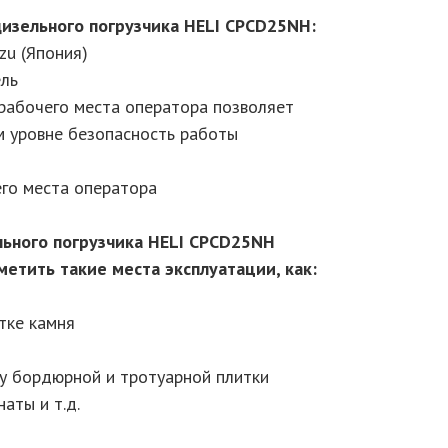
изельного погрузчика HELI CPCD25NH:
zu (Япония)
ель
 рабочего места оператора позволяет
 уровне безопасность работы
его места оператора
ьного погрузчика HELI CPCD25NH
етить такие места эксплуатации, как:
тке камня
ку бордюрной и тротуарной плитки
аты и т.д.