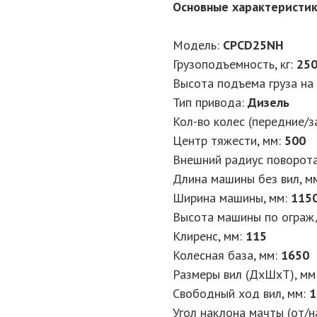
Основные характеристи
Модель:
CPCD25NH
Грузоподъемность, кг:
25
Высота подъема груза на 
Тип привода:
Дизель
Кол-во колес (передние/з
Центр тяжести, мм:
500
Внешний радиус поворота
Длина машины без вил, м
Ширина машины, мм:
115
Высота машины по ограж
Клиренс, мм:
115
Колесная база, мм:
1650
Размеры вил (ДхШхТ), мм
Свободный ход вил, мм:
1
Угол наклона мачты (от/на