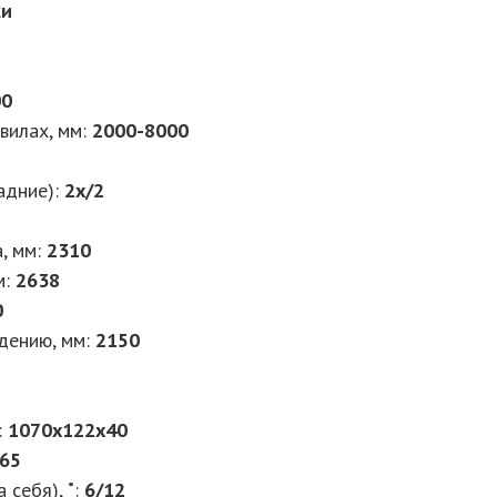
ки
00
вилах, мм:
2000-8000
адние):
2х/2
, мм:
2310
м:
2638
0
дению, мм:
2150
:
1070х122х40
65
 себя), ˚:
6/12