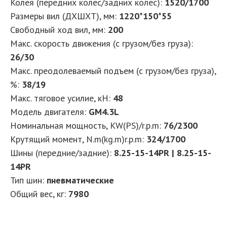
Колея (передних колес/задних колес):
1520/1700
Размеры вил (ДXШXТ), мм:
1220*150*55
Свободный ход вил, мм:
200
Макс. скорость движения (с грузом/без груза):
26/30
Макс. преодолеваемый подъем (с грузом/без груза),
%:
38/19
Макс. тяговое усилие, кН:
48
Модель двигателя:
GM4.3L
Номинальная мощность, KW(PS)/r.p.m:
76/2300
Крутящий момент, N.m(kg.m)r.p.m:
324/1700
Шины (передние/задние):
8.25-15-14PR | 8.25-15-
14PR
Тип шин:
пневматические
Общий вес, кг:
7980