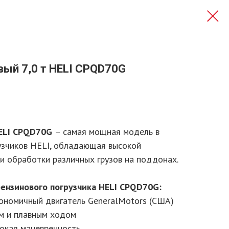
вый 7,0 т HELI CPQD70G
HELI CPQD70G
– самая мощная модель в
узчиков HELI, обладающая высокой
и обработки различных грузов на поддонах.
ензинового погрузчика HELI CPQD70G:
кономичный двигатель GeneralMotors (США)
им и плавным ходом
сокая маневренность