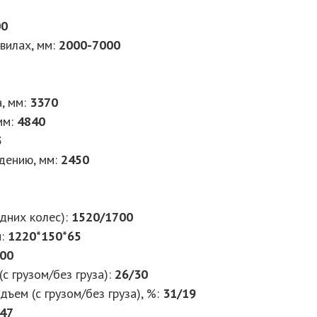
00
вилах, мм:
2000-7000
, мм:
3370
мм:
4840
5
дению, мм:
2450
дних колес):
1520/1700
м:
1220*150*65
00
с грузом/без груза):
26/30
ъем (с грузом/без груза), %:
31/19
47