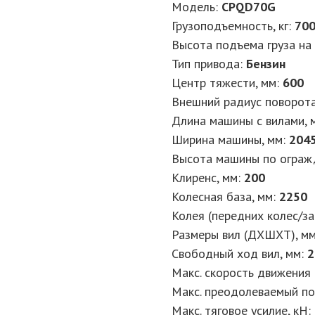
Модель:
CPQD70G
Грузоподъемность, кг:
70
Высота подъема груза на 
Тип привода:
Бензин
Центр тяжести, мм:
600
Внешний радиус поворота
Длина машины с вилами, 
Ширина машины, мм:
204
Высота машины по ограж
Клиренс, мм:
200
Колесная база, мм:
2250
Колея (передних колес/за
Размеры вил (ДXШXТ), м
Свободный ход вил, мм:
2
Макс. скорость движения (
Макс. преодолеваемый под
Макс. тяговое усилие, кН: