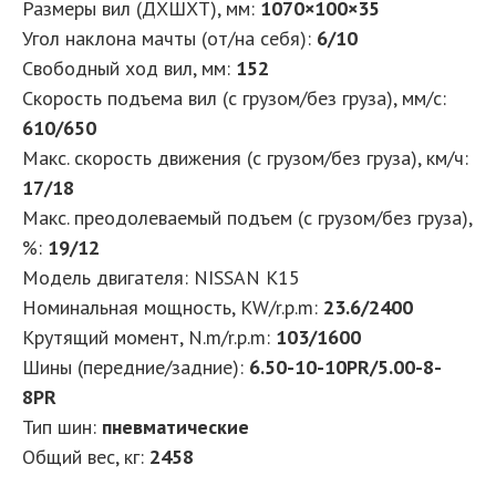
Размеры вил (ДXШXТ), мм
:
1070×100×35
Угол наклона мачты (от/на себя)
:
6/10
Свободный ход вил, мм
:
152
Скорость подъема вил (с грузом/без груза), мм/с
:
610/650
Макс. скорость движения (с грузом/без груза), км/ч
:
17/18
Макс. преодолеваемый подъем (с грузом/без груза),
%
:
19/12
Модель двигателя
:
NISSAN K15
Номинальная мощность, KW/r.p.m
:
23.6/2400
Крутящий момент, N.m/r.p.m
:
103/1600
Шины (передние/задние)
:
6.50-10-10PR/5.00-8-
8PR
Тип шин
:
пневматические
Общий вес, кг
:
2458