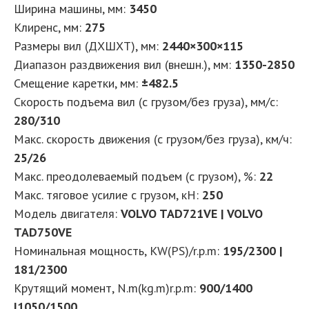
Ширина машины, мм:
3450
Клиренс, мм:
275
Размеры вил (ДXШXТ), мм:
2440×300×115
Диапазон раздвижения вил (внешн.), мм:
1350-2850
Смещение каретки, мм:
±482.5
Скорость подъема вил (с грузом/без груза), мм/с:
280/310
Макс. скорость движения (с грузом/без груза), км/ч:
25/26
Макс. преодолеваемый подъем (с грузом), %:
22
Макс. тяговое усилие с грузом, кН:
250
Модель двигателя:
VOLVO TAD721VE | VOLVO
TAD750VE
Номинальная мощность, KW(PS)/r.p.m:
195/2300 |
181/2300
Крутящий момент, N.m(kg.m)r.p.m:
900/1400
|1050/1500