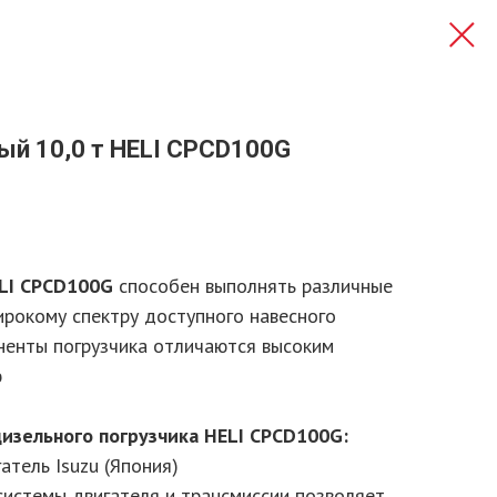
ый 10,0 т HELI CPCD100G
ELI CPCD100G
способен выполнять различные
ирокому спектру доступного навесного
ненты погрузчика отличаются высоким
ю
изельного погрузчика HELI CPCD100G:
тель Isuzu (Япония)
системы двигателя и трансмиссии позволяет