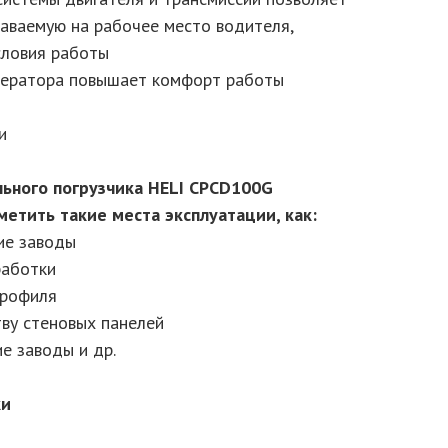
даваемую на рабочее место водителя,
словия работы
оператора повышает комфорт работы
и
ьного погрузчика HELI CPСD100G
етить такие места эксплуатации, как:
ие заводы
работки
профиля
тву стеновых панелей
е заводы и др.
ки