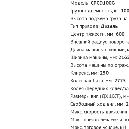
Модель:
CPCD100G
Грузоподъемность, кг:
10
Высота подъема груза на 
Тип привода:
Дизель
Центр тяжести, мм:
600
Внешний радиус поворота
Длина машины с вилами, 
Ширина машины, мм:
216
Высота машины по ограж
Клиренс, мм:
250
Колесная база, мм:
2775
Колея (передних колес/за
Размеры вил (ДXШXТ), м
Свободный ход вил, мм:
2
Макс. скорость движения (
Макс. преодолеваемый под
Макс. тяговое усилие, кН: