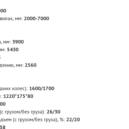
000
вилах, мм:
2000-7000
, мм:
3900
мм:
5430
5
дению, мм:
2560
дних колес):
1600/1700
м:
1220*175*80
00
с грузом/без груза):
26/30
ъем (с грузом/без груза), %:
22/20
58