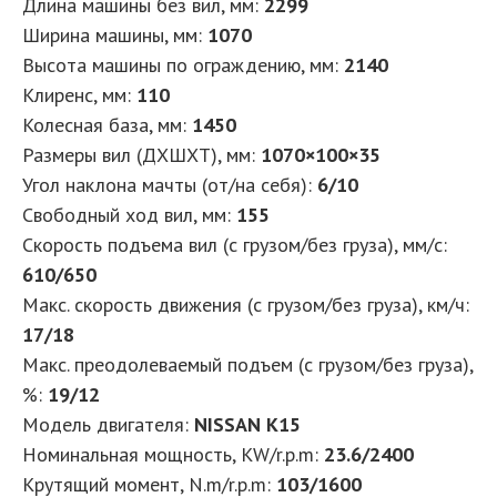
Длина машины без вил, мм
:
2299
Ширина машины, мм
:
1070
Высота машины по ограждению, мм
:
2140
Клиренс, мм
:
110
Колесная база, мм
:
1450
Размеры вил (ДXШXТ), мм
:
1070×100×35
Угол наклона мачты (от/на себя)
:
6/10
Свободный ход вил, мм
:
155
Скорость подъема вил (с грузом/без груза), мм/с
:
610/650
Макс. скорость движения (с грузом/без груза), км/ч
:
17/18
Макс. преодолеваемый подъем (с грузом/без груза),
%
:
19/12
Модель двигателя
:
NISSAN K15
Номинальная мощность, KW/r.p.m
:
23.6/2400
Крутящий момент, N.m/r.p.m
:
103/1600