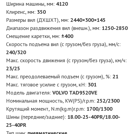
Ширина машины, мм:
4120
Клиренс, мм:
350
Размеры вил (ДXШXТ), мм:
2440×300×145
Диапазон раздвижения вил (внешн.), мм:
1250-2850
Смещение каретки, мм:
±400
Скорость подъема вил (с грузом/без груза), мм/с:
240/320
Макс. скорость движения (с грузом/без груза), км/ч:
23/25
Макс. преодолеваемый подъем (с грузом), %:
21
Макс. тяговое усилие с грузом, кН:
301
Модель двигателя:
VOLVO TAD9520VE
Номинальная мощность, KW(PS)/r.p.m:
252/2300
Крутящий момент, N.m(kg.m)r.p.m:
1700/1300
Шины (передние/задние):
18.00-25-40PR/18.00-
25-40PR
Тип шин:
пневматические