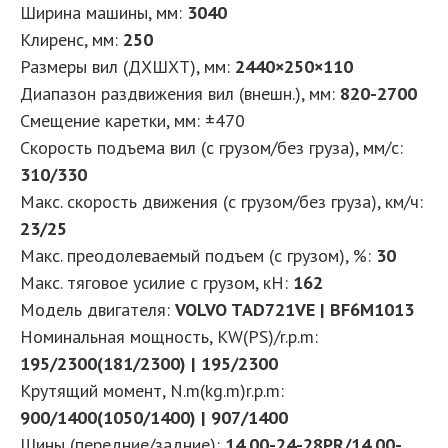
Ширина машины, мм:
3040
Клиренс, мм:
250
Размеры вил (ДXШXТ), мм:
2440×250×110
Диапазон раздвижения вил (внешн.), мм:
820-2700
Смещение каретки, мм: ±470
Скорость подъема вил (с грузом/без груза), мм/с:
310/330
Макс. скорость движения (с грузом/без груза), км/ч:
23/25
Макс. преодолеваемый подъем (с грузом), %:
30
Макс. тяговое усилие с грузом, кН:
162
Модель двигателя:
VOLVO TAD721VE | BF6M1013
Номинальная мощность, KW(PS)/r.p.m:
195/2300(181/2300) | 195/2300
Крутящий момент, N.m(kg.m)r.p.m:
900/1400(1050/1400) | 907/1400
Шины (передние/задние):
14.00-24-28PR/14.00-