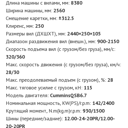
Длина машины с вилами, мм:
8380
Ширина машины, мм:
2560
Смещение каретки, мм:
±312.5
Клиренс, мм:
250
Размеры вил (ДXШXТ), мм:
2440×250×105
Диапазон раздвижения вил (внешн.), мм:
900-2150
Скорость подъема вил (с грузом/без груза), мм/с:
320/360
Макс. скорость движения (с грузом/без груза), км/ч:
28/30
Макс. преодолеваемый подъем (с грузом), %:
28
Макс. тяговое усилие с грузом, кН:
115
Модель двигателя:
CumminsQSB6.7
Номинальная мощность, KW(PS)/r.p.m:
142/2400
Крутящий момент, N.m(kg.m)r.p.m:
930/1500
Шины (передние/задние):
12.00-24-20PR/12.00-
20-20PR