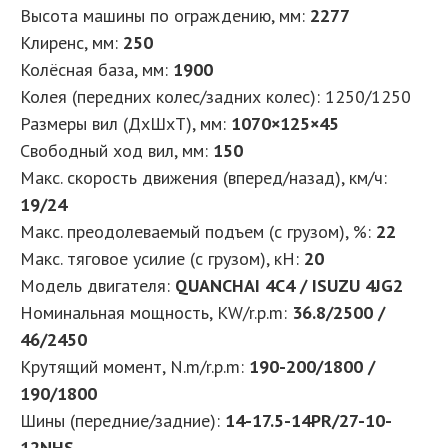
Высота машины по ограждению, мм:
2277
Клиренс, мм:
250
Колёсная база, мм:
1900
Колея (передних колес/задних колес): 1250/1250
Размеры вил (ДхШхТ), мм:
1070×125×45
Свободный ход вил, мм:
150
Макс. скорость движения (вперед/назад), км/ч:
19/24
Макс. преодолеваемый подъем (с грузом), %:
22
Макс. тяговое усилие (с грузом), кН:
20
Модель двигателя:
QUANCHAI 4C4 / ISUZU 4JG2
Номинальная мощность, KW/r.p.m:
36.8/2500 /
46/2450
Крутящий момент, N.m/r.p.m:
190-200/1800 /
190/1800
Шины (передние/задние):
14-17.5-14PR/27-10-
12NHS