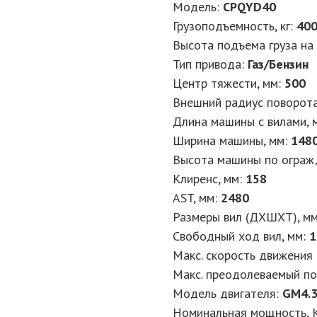
Модель:
CPQYD40
Грузоподъемность, кг:
40
Высота подъема груза на 
Тип привода:
Газ/Бензин
Центр тяжести, мм:
500
Внешний радиус поворота
Длина машины с вилами, 
Ширина машины, мм:
148
Высота машины по ограж
Клиренс, мм:
158
AST, мм:
2480
Размеры вил (ДXШXТ), м
Свободный ход вил, мм:
1
Макс. скорость движения (
Макс. преодолеваемый под
Модель двигателя:
GM4.
Номинальная мощность, K