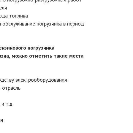
еля
хода топлива
а обслуживание погрузчика в период
ензинового погрузчика
зна, можно отметить такие места
одству электрооборудования
 отрасль
и т.д.
ки