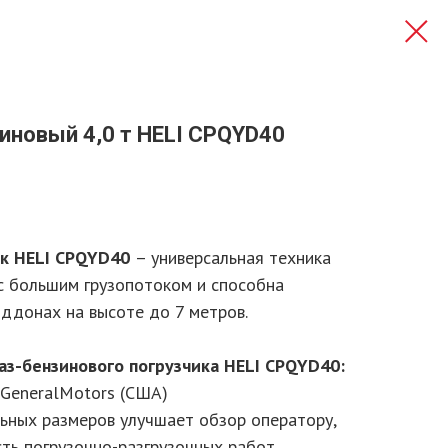
зиновый 4,0 т HELI CPQYD40
ик HELI CPQYD40
– универсальная техника
с большим грузопотоком и способна
оддонах на высоте до 7 метров.
аз-бензинового погрузчика HELI CPQYD40:
 GeneralMotors (США)
льных размеров улучшает обзор оператору,
ть погрузочно-разгрузочных работ