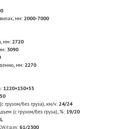
00
вилах, мм:
2000-7000
, мм:
2720
мм:
3090
0
дению, мм:
2270
м:
1220×150×55
50
с грузом/без груза), км/ч:
24/24
ъем (с грузом/без груза), %:
19/20
3L
W/r.p.m:
61/2300