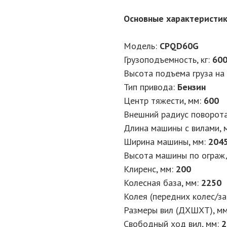
Основные характеристи
Модель:
CPQD60G
Грузоподъемность, кг:
60
Высота подъема груза на 
Тип привода:
Бензин
Центр тяжести, мм:
600
Внешний радиус поворота
Длина машины с вилами, 
Ширина машины, мм:
204
Высота машины по ограж
Клиренс, мм:
200
Колесная база, мм:
2250
Колея (передних колес/за
Размеры вил (ДXШXТ), м
Свободный ход вил, мм:
2