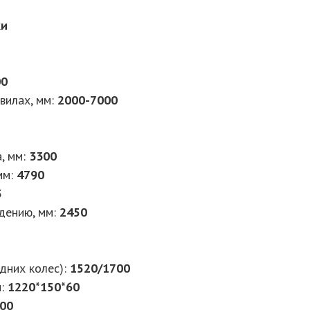
ки
00
вилах, мм:
2000-7000
, мм:
3300
мм:
4790
5
дению, мм:
2450
дних колес):
1520/1700
м:
1220*150*60
00