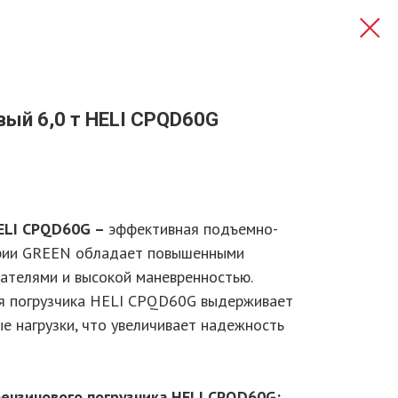
вый 6,0 т HELI CPQD60G
HELI CPQD60G –
эффективная подъемно-
ерии GREEN обладает повышенными
ателями и высокой маневренностью.
ия погрузчика HELI CPQD60G выдерживает
е нагрузки, что увеличивает надежность
ензинового погрузчика HELI CPQD60G: