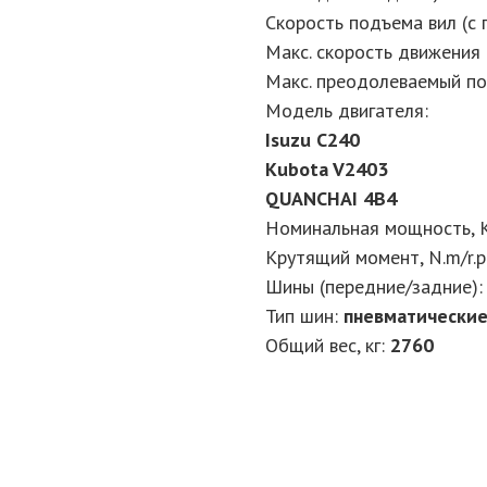
Скорость подъема вил (с г
Макс. скорость движения (
Макс. преодолеваемый под
Модель двигателя
:
Isuzu C240
Kubota V2403
QUANCHAI 4B4
Номинальная мощность, K
Крутящий момент, N.m/r.p
Шины (передние/задние)
:
Тип шин
:
пневматически
Общий вес, кг
:
2760