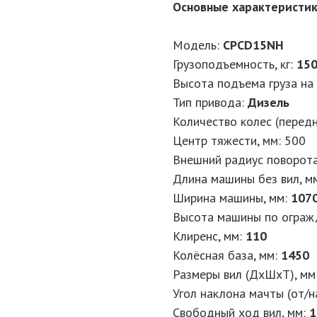
Основные характеристи
Модель:
CPCD15NH
Грузоподъемность, кг
:
15
Высота подъема груза на 
Тип привода
:
Дизель
Количество колес (перед
Центр тяжести, мм
:
500
Внешний радиус поворота
Длина машины без вил, м
Ширина машины, мм
:
107
Высота машины по ограж
Клиренс, мм
:
110
Колёсная база, мм
:
1450
Размеры вил (ДхШхТ), мм
Угол наклона мачты (от/на
Свободный ход вил, мм
:
1