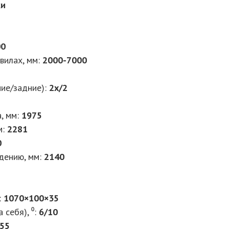
ки
00
вилах, мм
:
2000-7000
ние/задние)
:
2х/2
, мм
:
1975
м
:
2281
0
дению, мм
:
2140
:
1070×100×35
 себя), ⁰
:
6/10
55