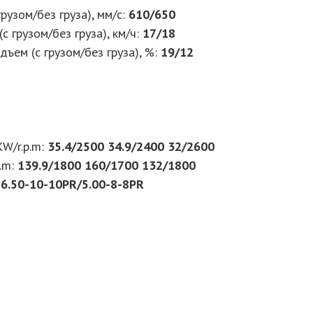
рузом/без груза), мм/с
:
610/650
с грузом/без груза), км/ч
:
17/18
ъем (с грузом/без груза), %
:
19/12
W/r.p.m
:
35.4/2500 34.9/2400 32/2600
.m
:
139.9/1800 160/1700 132/1800
6.50-10-10PR/5.00-8-8PR
е