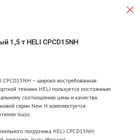
ый 1,5 т HELI CPСD15NH
LI CPCD15NH – широко востребованная
ртной техники HELI пользуется постоянным
альному соотношению цены и качества.
новой серии New H комплектуется
телем Isuzu.
изельного погрузчика HELI CPСD15NH:
 двигатель Isuzu (Япония)