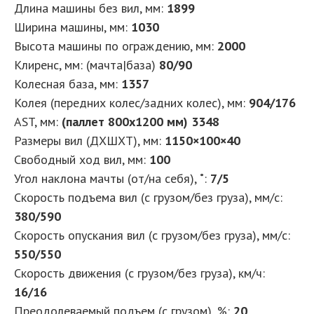
Длина машины без вил, мм:
1899
Ширина машины, мм:
1030
Высота машины по ограждению, мм:
2000
Клиренс, мм: (мачта|база)
80/90
Колесная база, мм:
1357
Колея (передних колес/задних колес), мм:
904/176
AST, мм:
(паллет 800х1200 мм) 3348
Размеры вил (ДXШXТ), мм:
1150×100×40
Свободный ход вил, мм:
100
Угол наклона мачты (от/на себя), ˚:
7/5
Скорость подъема вил (с грузом/без груза), мм/с:
380/590
Скорость опускания вил (с грузом/без груза), мм/с:
550/550
Скорость движения (с грузом/без груза), км/ч:
16/16
Преодолеваемый подъем (с грузом), %:
20