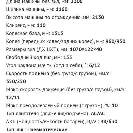
Длина машины без вил, мм:
2306
Ширина машины, мм:
1160
Высота машины по ограждению, мм:
2130
Клиренс, мм:
110
Колесная база, мм:
1515
Колея (передних колес/задних колес), мм:
960/950
Размеры вил (ДXШXТ), мм:
1070×122×40
Свободный ход вил, мм:
155
Угол наклона мачты (от/на себя), ˚:
6/12
Скорость подъема (без груза/с грузом), мм/с:
350/250
Макс. скорость движения (без груза/с грузом), км/ч:
12/11
Макс. преодолеваемый подъем (с грузом), %:
10
Тип двигателя (движения/подъема):
AC/AC
АКБ (мощность/емкость батареи), В/Ач:
48/630
Тип шин:
Пневматические