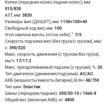
Колея (передних колес/задних колес), мм:
915/830
AST, мм:
3830
Размеры вил (ДXШXТ), мм:
1150×100×40
Свободный ход вил, мм:
100
Угол наклона мачты (от/на себя), ˚:
7/5
Скорость подъема вил (без груза/с грузом), мм/
с:
390/520
Макс. скорость движения (с грузом/без груза),
км/ч:
17/17.2
Макс. преодолеваемый подъем (с грузом), %:
20
Тип двигателя (движения/подъема):
AC/AC
АКБ (мощность/емкость батареи), В/Ач:
48/750
Тип шин:
Эластик
Шины (передние/задние):
200/50-10 / 16x6-8
Общий вес (включая АКБ), кг:
4800