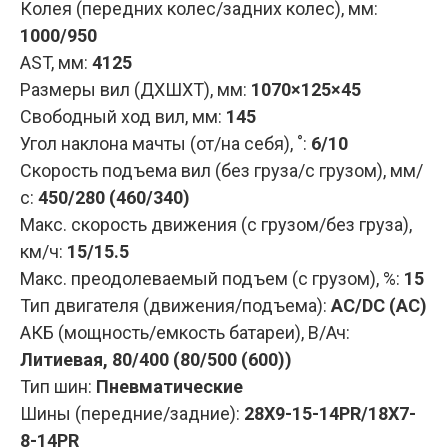
Колея (передних колес/задних колес), мм:
1000/950
AST, мм:
4125
Размеры вил (ДXШXТ), мм:
1070×125×45
Свободный ход вил, мм:
145
Угол наклона мачты (от/на себя), ˚:
6/10
Скорость подъема вил (без груза/с грузом), мм/
с:
450/280 (460/340)
Макс. скорость движения (с грузом/без груза),
км/ч:
15/15.5
Макс. преодолеваемый подъем (с грузом), %:
15
Тип двигателя (движения/подъема):
AC/DC (AC)
АКБ (мощность/емкость батареи), В/Ач:
Литиевая, 80/400 (80/500 (600))
Тип шин:
Пневматические
Шины (передние/задние):
28X9-15-14PR/18X7-
8-14PR