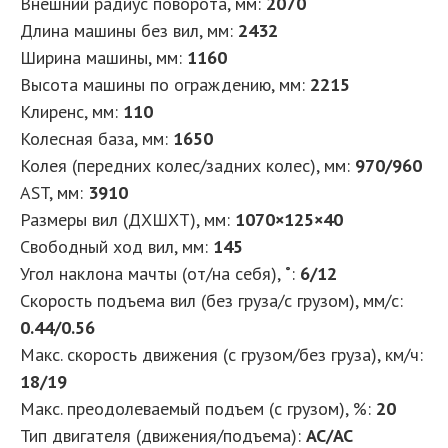
Внешний радиус поворота, мм:
2070
Длина машины без вил, мм:
2432
Ширина машины, мм:
1160
Высота машины по ограждению, мм:
2215
Клиренс, мм:
110
Колесная база, мм:
1650
Колея (передних колес/задних колес), мм:
970/960
AST, мм:
3910
Размеры вил (ДXШXТ), мм:
1070×125×40
Свободный ход вил, мм:
145
Угол наклона мачты (от/на себя), ˚:
6/12
Скорость подъема вил (без груза/с грузом), мм/с:
0.44/0.56
Макс. скорость движения (с грузом/без груза), км/ч:
18/19
Макс. преодолеваемый подъем (с грузом), %:
20
Тип двигателя (движения/подъема):
AC/AC