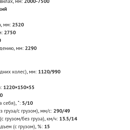
вилах, мм:
2000-
7500
кий
, мм:
2520
м:
2750
0
дению, мм:
2290
дних колес), мм:
1120/990
м:
1220×150×55
0
 себя), ˚:
5/10
 груза/с грузом), мм/с:
290/49
с грузом/без груза), км/ч:
13.5/14
ъем (с грузом), %:
15