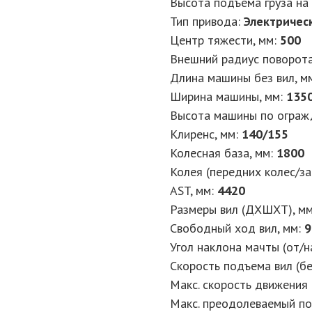
Высота подъема груза на 
Тип привода:
Электричес
Центр тяжести, мм:
500
Внешний радиус поворота
Длина машины без вил, м
Ширина машины, мм:
135
Высота машины по ограж
Клиренс, мм:
140/155
Колесная база, мм:
1800
Колея (передних колес/за
AST, мм:
4420
Размеры вил (ДXШXТ), м
Свободный ход вил, мм:
9
Угол наклона мачты (от/на
Скорость подъема вил (без
Макс. скорость движения (
Макс. преодолеваемый под