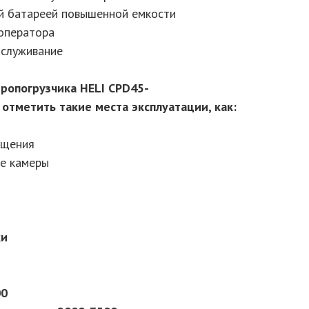
й батареей повышенной емкости
 оператора
бслуживание
ропогрузчика HELI CPD45-
отметить такие места эксплуатации, как:
ещения
ые камеры
ки
00