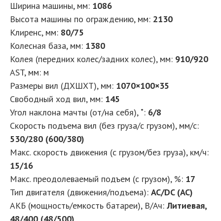
Ширина машины, мм
:
1086
Высота машины по ограждению, мм
:
2130
Клиренс, мм
:
80/75
Колесная база, мм
:
1380
Колея (передних колес/задних колес), мм
:
910/920
AST, мм
:
м
Размеры вил (ДXШXТ), мм
:
1070×100×35
Свободный ход вил, мм
:
145
Угол наклона мачты (от/на себя), ˚
:
6/8
Скорость подъема вил (без груза/с грузом), мм/с
:
530/280 (600/380)
Макс. скорость движения (с грузом/без груза), км/ч
:
15/16
Макс. преодолеваемый подъем (с грузом), %
:
17
Тип двигателя (движения/подъема)
:
AC/DC (AC)
АКБ (мощность/емкость батареи), В/Ач
:
Литиевая,
48/400 (48/500)