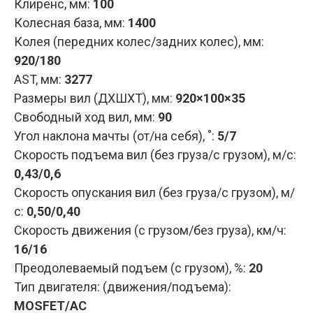
Клиренс, мм:
100
Колесная база, мм:
1400
Колея (передних колес/задних колес), мм:
920/180
AST, мм:
3277
Размеры вил (ДXШXТ), мм:
920×100×35
Свободный ход вил, мм:
90
Угол наклона мачты (от/на себя), ˚:
5/7
Скорость подъема вил (без груза/с грузом), м/с:
0,43/0,6
Скорость опускания вил (без груза/с грузом), м/
с:
0,50/0,40
Скорость движения (с грузом/без груза), км/ч:
16/16
Преодолеваемый подъем (с грузом), %:
20
Тип двигателя: (движения/подъема):
MOSFET/AC