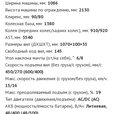
Ширина машины, мм
:
1086
Высота машины по ограждению, мм
:
2130
Клиренс, мм
:
90/80
Колесная база, мм
:
1380
Колея (передних колес/задних колес), мм
:
910/920
AST, мм
:
3540
Размеры вил (ДXШXТ), мм
:
1070×100×35
Свободный ход вил, мм
:
145
Угол наклона мачты (от/на себя), ˚
:
6/8
Скорость подъема вил (без груза/с грузом), мм/с
:
450/270 (600/400)
Макс. скорость движения (с грузом/без груза), км/ч
:
15/16
Макс. преодолеваемый подъем (с грузом), %
:
19
Тип двигателя (движения/подъема)
:
AC/DC (AC)
АКБ (мощность/емкость батареи), В/Ач
:
Литиевая,
48/400 (48/500)