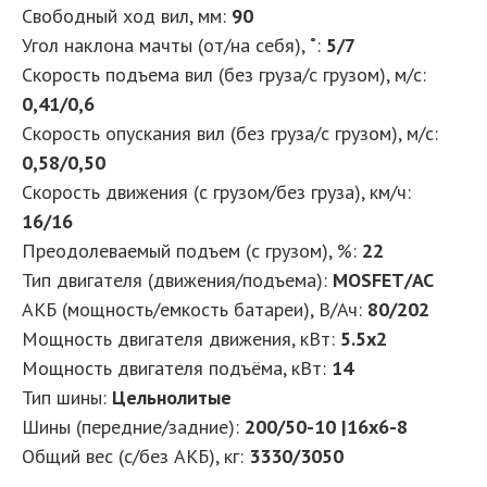
Свободный ход вил, мм
:
90
Угол наклона мачты (от/на себя), ˚
:
5/7
Скорость подъема вил (без груза/с грузом), м/с
:
0,41/0,6
Скорость опускания вил (без груза/с грузом), м/с
:
0,58/0,50
Скорость движения (с грузом/без груза), км/ч
:
16/16
Преодолеваемый подъем (с грузом), %
:
22
Тип двигателя (движения/подъема)
:
MOSFET/AC
АКБ (мощность/емкость батареи), В/Ач
:
80/202
Мощность двигателя движения, кВт
:
5.5x2
Мощность двигателя подъёма, кВт
:
14
Тип шины
:
Цельнолитые
Шины (передние/задние)
:
200/50-10 |16x6-8
Общий вес (с/без АКБ), кг
:
3330/3050