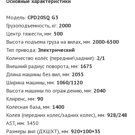
Основные характеристики
Модель:
CPD20SQ G3
Грузоподъемность, кг
:
2000
Центр тяжести, мм
:
500
Высота подъема груза на вилах, мм
:
2000-6500
Тип привода
:
Электрический
Количество колёс (передние\задние)
:
2/1
Внешний радиус поворота, мм
:
1675
Длина машины без вил, мм
:
2055
Ширина машины, мм
:
1060/1120
Высота машины по ограждению, мм
:
2040
Клиренс, мм
:
90
Колесная база, мм
:
1400
Колея (передних колес/задних колес), мм
:
928/248
AST, мм
:
3450
Размеры вил (ДXШXТ), мм
:
920×100×35