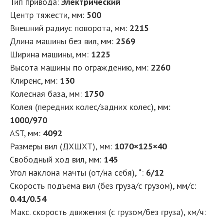
Тип привода:
Электрический
Центр тяжести, мм:
500
Внешний радиус поворота, мм:
2215
Длина машины без вил, мм:
2569
Ширина машины, мм:
1225
Высота машины по ограждению, мм:
2260
Клиренс, мм:
130
Колесная база, мм:
1750
Колея (передних колес/задних колес), мм:
1000/970
AST, мм:
4092
Размеры вил (ДXШXТ), мм:
1070×125×40
Свободный ход вил, мм:
145
Угол наклона мачты (от/на себя), ˚:
6/12
Скорость подъема вил (без груза/с грузом), мм/с:
0.41/0.54
Макс. скорость движения (с грузом/без груза), км/ч: