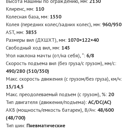
Высота машины по ограждению, мм:
2130
Клиренс, мм:
110
Колесная база, мм:
1550
Колея (передних колес/задних колес), мм:
960/950
AST, мм:
3855
Размеры вил (ДXШXТ), мм:
1070×122×40
Свободный ход вил, мм:
145
Угол наклона мачты (от/на себя), ˚:
6/8
Скорость подъема вил (без груза/с грузом), мм/с:
490/280 (510/350)
Макс. скорость движения (с грузом/без груза), км/ч:
15/14,5
Макс. преодолеваемый подъем (с грузом), %:
20
Тип двигателя (движения/подъема):
AC/DC(AC)
АКБ (мощность/емкость батареи), В/Ач:
48/600
(48/700)
Тип шин:
Пневматические