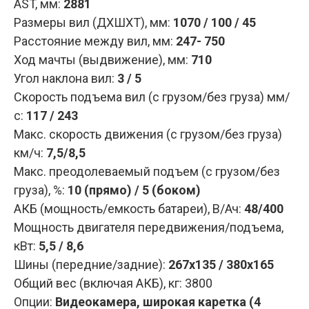
AST, мм
:
2881
Размеры вил (ДXШXТ), мм
:
1070 / 100 / 45
Расстояние между вил, мм
:
247- 750
Ход мачты (выдвижение), мм
:
710
Угол наклона вил
:
3 / 5
Скорость подъема вил (с грузом/без груза) мм/
с
:
117 / 243
Макс. скорость движения (с грузом/без груза)
км/ч
:
7,5/8,5
Макс. преодолеваемый подъем (с грузом/без
груза), %
:
10 (прямо) / 5 (боком)
АКБ (мощность/емкость батареи), В/Ач
:
48/400
Мощность двигателя передвижения/подъема,
кВт
:
5,5 / 8,6
Шины (передние/задние)
:
267x135 / 380x165
Общий вес (включая АКБ), кг
:
3800
Опции
:
Видеокамера, широкая каретка (4