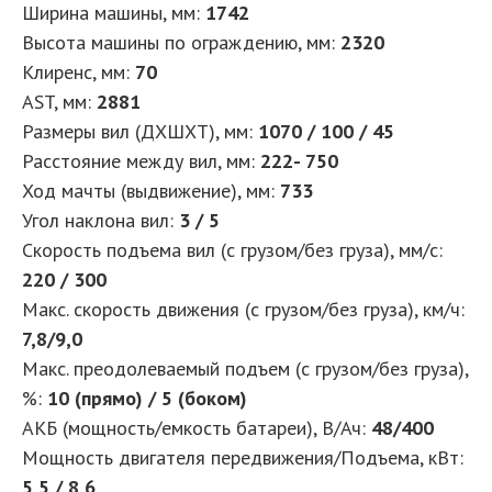
Ширина машины, мм
:
1742
Высота машины по ограждению, мм
:
2320
Клиренс, мм
:
70
AST, мм
:
2881
Размеры вил (ДXШXТ), мм
:
1070 / 100 / 45
Расстояние между вил, мм
:
222- 750
Ход мачты (выдвижение), мм
:
733
Угол наклона вил
:
3 / 5
Скорость подъема вил (с грузом/без груза), мм/с
:
220 / 300
Макс. скорость движения (с грузом/без груза), км/ч
:
7,8/9,0
Макс. преодолеваемый подъем (с грузом/без груза),
%
:
10 (прямо) / 5 (боком)
АКБ (мощность/емкость батареи), В/Ач
:
48/400
Мощность двигателя передвижения/Подъема, кВт
:
5,5 / 8,6