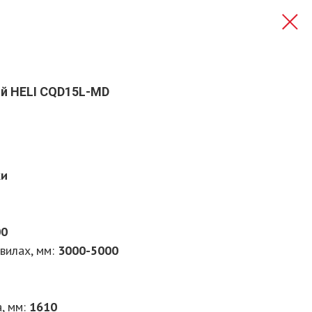
й HELI CQD15L-MD
ки
00
вилах, мм
:
3000-5000
, мм
:
1610