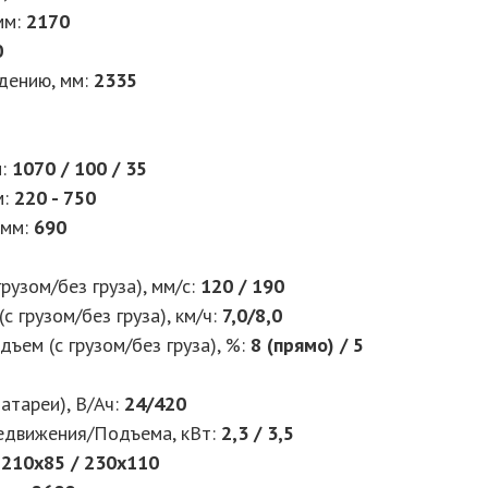
мм
:
2170
0
дению, мм
:
2335
м
:
1070 / 100 / 35
м
:
220 - 750
 мм
:
690
рузом/без груза), мм/с
:
120 / 190
с грузом/без груза), км/ч
:
7,0/8,0
ъем (с грузом/без груза), %
:
8 (прямо) / 5
атареи), В/Ач
:
24/420
едвижения/Подъема, кВт
:
2,3 / 3,5
210x85 / 230x110