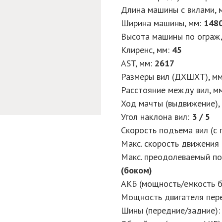
Длина машины с вилами, 
Ширина машины, мм
:
148
Высота машины по ограж
Клиренс, мм
:
45
AST, мм
:
2617
Размеры вил (ДXШXТ), м
Расстояние между вил, м
Ход мачты (выдвижение),
Угол наклона вил
:
3 / 5
Скорость подъема вил (с г
Макс. скорость движения (
Макс. преодолеваемый под
(боком)
АКБ (мощность/емкость б
Мощность двигателя пер
Шины (передние/задние)
: