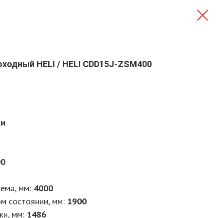
ходный HELI / HELI CDD15J-ZSM400
ки
00
ема, мм:
4000
м состоянии, мм:
1900
ки, мм:
1486