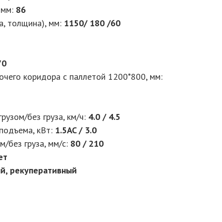
 мм:
86
а, толщина), мм:
1150/ 180 /60
70
чего коридора с паллетой 1200*800, мм:
рузом/без груза, км/ч:
4.0 / 4.5
подъема, кВт:
1.5AC / 3.0
м/без груза, мм/с:
80 / 210
ет
й, рекуперативный