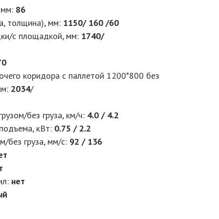
 мм:
86
а, толщина), мм:
1150/ 160 /60
ки/с площадкой, мм:
1740/
70
чего коридора с паллетой 1200*800 без
мм:
2034
/
рузом/без груза, км/ч:
4.0 / 4.2
подъема, кВт:
0.75 / 2.2
м/без груза, мм/с:
92 / 136
ет
т
ил:
нет
ый