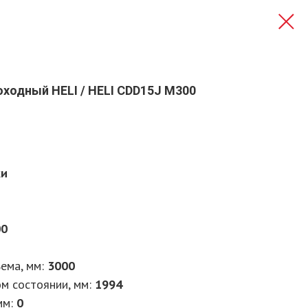
ходный HELI / HELI CDD15J M300
ки
00
ема, мм:
3000
м состоянии, мм:
1994
мм:
0